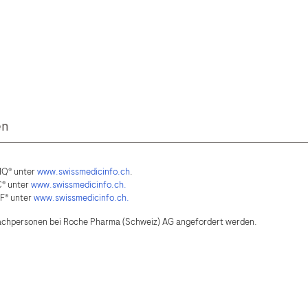
IQ® unter
www.swissmedicinfo.ch
.
C® unter
www.swissmedicinfo.ch.
F® unter
www.swissmedicinfo.ch.
 Fachpersonen bei Roche Pharma (Schweiz) AG angefordert werden.