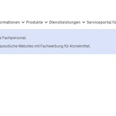
es Fachpersonal.
azeutische Websites mit Fachwerbung für Arzneimittel.
 Melanom